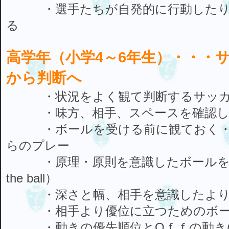
・選手たちが自発的に行動したり
る
高学年（小学4～6年生）・・・
から判断へ
・状況をよく観て判断するサッカ
・味方、相手、スペースを確認し
・ボールを受ける前に観ておく・
らのプレー
・原理・原則を意識したボールを保
the ball）
・深さと幅、相手を意識したより
・相手より優位に立つためのボー
・動きの優先順位とOｆｆの動き(Off th