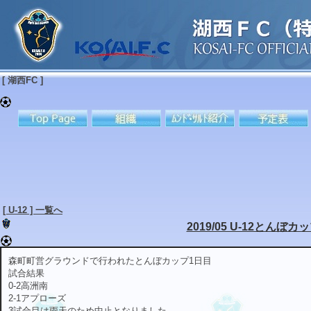
[ 湖西FC ]
[ U-12 ] 一覧へ
2019/05 U-12とんぼカ
森町町営グラウンドで行われたとんぼカップ1日目
試合結果
0-2高洲南
2-1アプローズ
3試合目は雨天のため中止となりました。