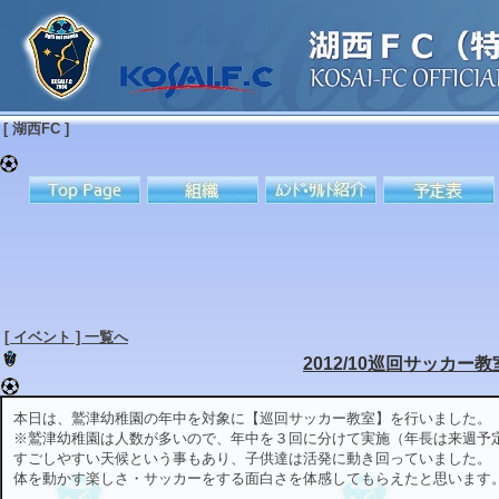
[ 湖西FC ]
[ イベント ] 一覧へ
2012/10巡回サッカー教
本日は、鷲津幼稚園の年中を対象に【巡回サッカー教室】を行いました。
※鷲津幼稚園は人数が多いので、年中を３回に分けて実施（年長は来週予
すごしやすい天候という事もあり、子供達は活発に動き回っていました。
体を動かす楽しさ・サッカーをする面白さを体感してもらえたと思います