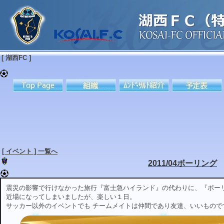
[ 湖西FC ]
[ イベント ] 一覧へ
2011/04ボーリング
震災の影響で行けなかった旅行『富士急ハイランド』の代わりに、『ボー
近場になってしまいましたが、楽しい１日。
サッカー以外のイベントでも チームメイトは仲間であり友達、いいもので