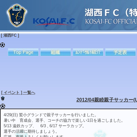
[ 湖西FC ]
[ イベント ] 一覧へ
2012/04親睦親子サッカー(U-
4/29(日) 鷲小グランドで親子サッカーを行いました。
暑い中 育成会、選手、コーチの協力で楽しい1日を過ごしました。
5/13 遠鉄カップ、 6/3 , 6/17 サーラカップ。
選手の活躍に期待しましょう。
応援、声援よろしくお願いします。