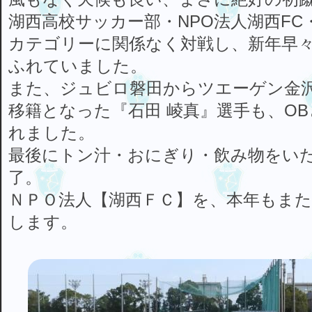
湖西高校サッカー部・NPO法人湖西FC
カテゴリーに関係なく対戦し、新年早
ふれていました。
また、ジュビロ磐田からツエーゲン金
移籍となった『石田 崚真』選手も、O
れました。
最後にトン汁・おにぎり・飲み物をい
了。
ＮＰＯ法人【湖西ＦＣ】を、本年もまた
します。