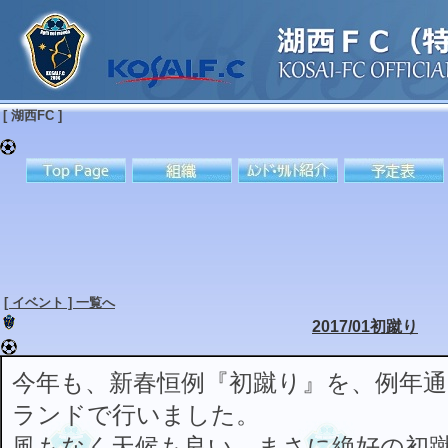
[ 湖西FC ]
[ イベント ] 一覧へ
2017/01初蹴り
今年も、新春恒例『初蹴り』を、例年通
ランドで行いました。
風もなく天候も良い、まさに絶好の初