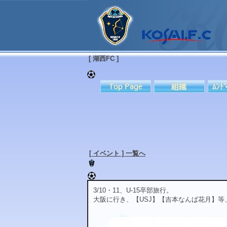
[ 湖西FC ]
[ イベント ] 一覧へ
3/10・11、U-15卒部旅行。
大阪に行き、【USJ】【吉本なんば花月】