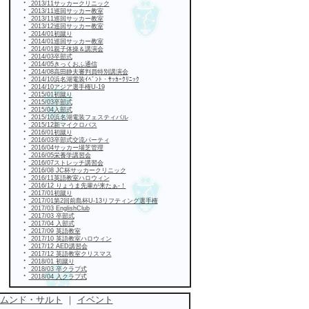
・
2013/11サッカークリニック
・
2013/11巡回サッカー教室
・
2013/11巡回サッカー教室
・
2013/12巡回サッカー教室
・
2014/01初蹴り
・
2014/01巡回サッカー教室
・
2014/01親子体操＆講演会
・
2014/03卒部式
・
2014/05きっくおふ通信
・
2014/08高田静夫審判員特別講演会
・
2014/10浜名湖電装ｲﾍﾞﾝﾄ・ｻｯｶｰｸﾘﾆｯｸ
・
2014/10アジア選手権U-19
・
2015/01初蹴り
・
2015/03卒部式
・
2015/04入部式
・
2015/10浜名湖電装フェスティバル
・
2015/12新マイクロバス
・
2016/01初蹴り
・
2016/03卒部式交流パーティ
・
2016/04サッカー場芝管理
・
2016/05栄養学講習会
・
2016/07ストレッチ講習会
・
2016/08 JC杯サッカークリニック
・
2016/11英語教室ハロウィン
・
2016/12 りょうま先輩が来たぁ-！
・
2017/01初蹴り
・
2017/01第2回前島杯U-13リフティング選手権
・
2017/03 EnglishClub
・
2017/03 卒部式
・
2017/04 入部式
・
2017/09 英語教室
・
2017/10 英語教室ハロウィン
・
2017/12 AED講習会
・
2017/12 英語教室クリスマス
・
2018/01 初蹴り
・
2018/03 卒クラブ式
・
2018/04 入クラブ式
ムンド・サルト
｜
イベント