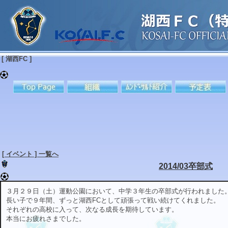
[ 湖西FC ]
[ イベント ] 一覧へ
2014/03卒部式
３月２９日（土）運動公園において、中学３年生の卒部式が行われました
長い子で９年間、ずっと湖西FCとして頑張って戦い続けてくれました。
それぞれの高校に入って、次なる成長を期待しています。
本当にお疲れさまでした。