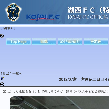
[ 湖西FC ]
[ U-12 ] 一覧へ
2012/07富士宮遠征二日目４(U
楽しかった遠征ももう少しで終わりですが、帰りのバスの中も宴会部長が大いに