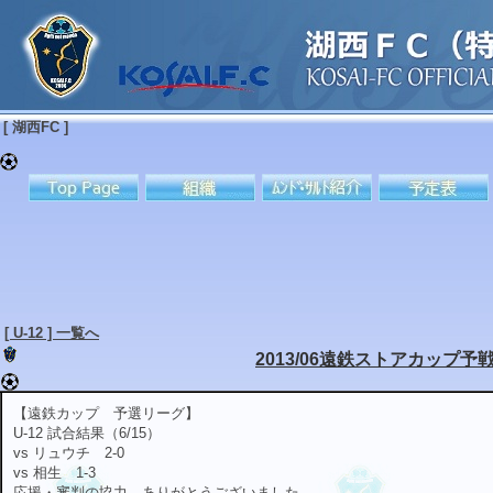
[ 湖西FC ]
[ U-12 ] 一覧へ
2013/06遠鉄ストアカップ予
【遠鉄カップ 予選リーグ】
U-12 試合結果（6/15）
vs リュウチ 2-0
vs 相生 1-3
応援・審判の協力、ありがとうございました。