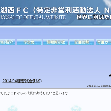
2014/04練習試合(U-9)
2014-04-12 19:58:4
でしたがこれからの成長に期待したいと思います。