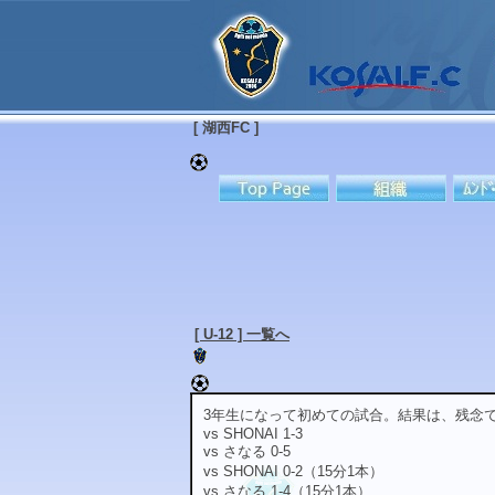
[ 湖西FC ]
[ U-12 ] 一覧へ
3年生になって初めての試合。結果は、残念
vs SHONAI 1-3
vs さなる 0-5
vs SHONAI 0-2（15分1本）
vs さなる 1-4（15分1本）