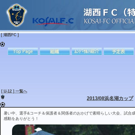
[ 湖西FC ]
[ U-12 ] 一覧へ
2013/08浜名湖カップ
暑い中、選手&コーチ＆保護者＆関係者のおかげで素晴らしい大会、試合
感動をありがとう！