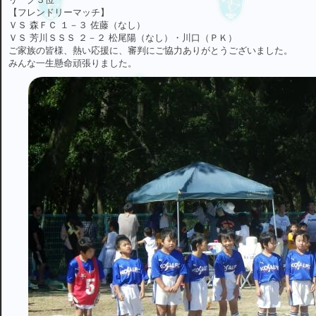
【フレンドリーマッチ】
ＶＳ 森ＦＣ １－３ 佐藤（なし）
ＶＳ 芳川ＳＳＳ ２－２ 松尾陽（なし）・川口（ＰＫ）
ご家族の皆様、熱い応援に、審判にご協力ありがとうございました。
みんな一生懸命頑張りました。