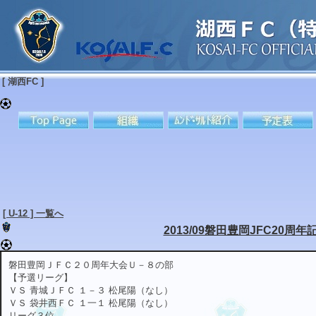
[ 湖西FC ]
[ U-12 ] 一覧へ
2013/09磐田豊岡JFC20周
磐田豊岡ＪＦＣ２０周年大会Ｕ－８の部
【予選リーグ】
ＶＳ 青城ＪＦＣ １－３ 松尾陽（なし）
ＶＳ 袋井西ＦＣ １一１ 松尾陽（なし）
リーグ３位