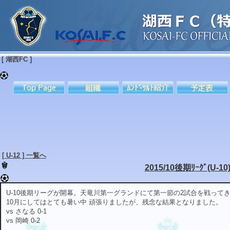
[ 湖西FC ]
[ U-12 ] 一覧へ
2015/10後期ﾘｰｸﾞ(U-10
U-10後期リーグが開幕。天竜川第一グランドにて第一節の2試合を戦って
10月にしてはとても暑い中 頑張りましたが、残念な結果となりました。
vs さなる 0-1
vs 岡崎 0-2