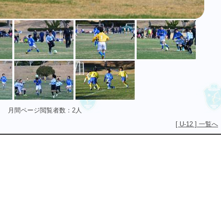
月間ページ閲覧者数：2人
[ U-12 ] 一覧へ