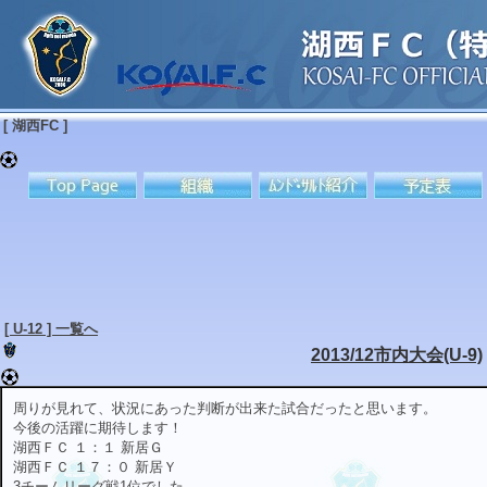
[ 湖西FC ]
[ U-12 ] 一覧へ
2013/12市内大会(U-9)
周りが見れて、状況にあった判断が出来た試合だったと思います。
今後の活躍に期待します！
湖西ＦＣ １：１ 新居Ｇ
湖西ＦＣ １７：０ 新居Ｙ
3チームリーグ戦1位でした。