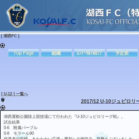
[ 湖西FC ]
[ U-12 ] 一覧へ
2017/12 U-10ジュビロリ
湖西運動公園陸上競技場にて行われた『U-10ジュビロリーグ戦』。
試合結果
0-6 附属パープル
0-8 モラール90
保護者の皆様、あたたかい応援・審判への御協力、有難うございました。