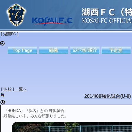
[ 湖西FC ]
[ U-12 ] 一覧へ
2014/09強化試合(U-9)
『HONDA』『浜名』との 練習試合。
残暑厳しい中、みんな頑張りました。