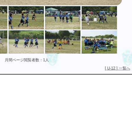
月間ページ閲覧者数：1人
[ U-12 ] 一覧へ