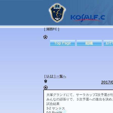
[ 湖西FC ]
[ U-12 ] 一覧へ
2017
大塚グランドにて、サーラカップ2次予選が
みんなの頑張りで、３次予選への進出を決め
試合結果
3-2 サントス
0-5 Ryuchi