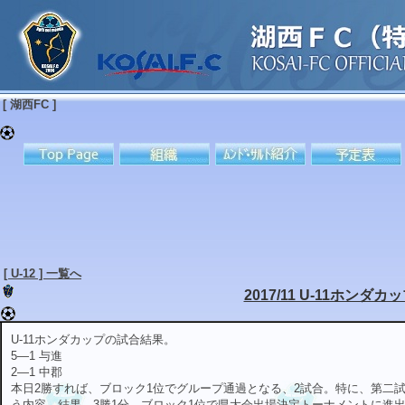
[ 湖西FC ]
[ U-12 ] 一覧へ
2017/11 U-11ホンダカ
U-11ホンダカップの試合結果。
5―1 与進
2―1 中郡
本日2勝すれば、ブロック1位でグループ通過となる、2試合。特に、第二
う内容。結果、3勝1分、ブロック1位で県大会出場決定トーナメントに進