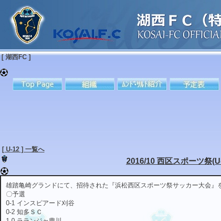
[ 湖西FC ]
[ U-12 ] 一覧へ
2016/10 西区スポーツ祭(U-
雄踏亀崎グランドにて、招待された『浜松西区スポーツ祭サッカー大会』
〇予選
0-1 インスピアード刈谷
0-2 知多ＳＣ
1-0 ラランジャ豊川