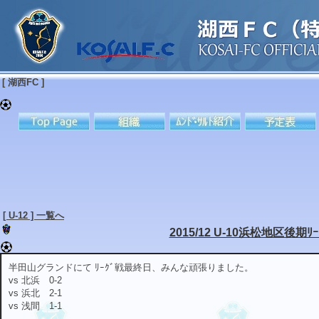
[ 湖西FC ]
[ U-12 ] 一覧へ
2015/12 U-10浜松地区後期ﾘｰ
半田山グランドにて ﾘｰｸﾞ戦最終日、みんな頑張りました。
vs 北浜 0-2
vs 浜北 2-1
vs 浅間 1-1