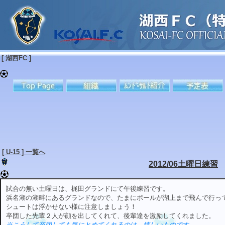
[ 湖西FC ]
[ U-15 ] 一覧へ
2012/06土曜日練習
試合の無い土曜日は、梶田グランドにて午後練習です。
浜名湖の湖畔にあるグランドなので、たまにボールが湖上まで飛んで行っ
シュートは浮かせない様に注意しましょう！
卒団した先輩２人が顔を出してくれて、後輩達を激励してくれました。
※こうして卒団しても気にとめてくれるのは、嬉しいものです…。