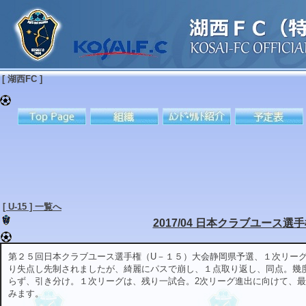
[ 湖西FC ]
[ U-15 ] 一覧へ
2017/04 日本クラブユース選手権
第２５回日本クラブユース選手権（U－１５）大会静岡県予選、１次リーグ
り失点し先制されましたが、綺麗にパスで崩し、１点取り返し、同点。幾
らず、引き分け。１次リーグは、残り一試合。2次リーグ進出に向けて、
みます。