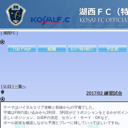
[ 湖西FC ]
[ U-15 ] 一覧へ
2017/02 練習試合
テーマはバイタルエリア攻略と前線からの守備でした。
守備はFWの追い込みから2列目、3列目がどうポジションをとるかがポイ
正しいポジション、1stDFの決定、セカンド・サード・GKなど。
ボール状況を確認しながら予測とプレーに移していってほしいですね。