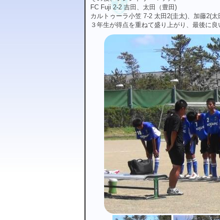
FC Fuji 2-2 吉田、太田（豊田)
カルトゥーラ小笠 7-2 太田2(圭太)、加藤2(
３年生が得点を重ねて盛り上がり、最後に良