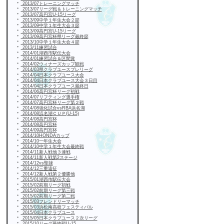
・
2013/07トレーニングマッチ
・
2013/07リーグ戦＆トレーニングマッチ
・
2013/07高円宮U-15リーグ
・
2013/09中学１年生大会２節
・
2013/09中学１年生大会３節
・
2013/09高円宮U-15リーグ
・
2013/09高円宮杯県リーグ最終節
・
2013/10中学１年生大会４節
・
2013/11練習試合
・
2014/01湖西市駅伝大会
・
2014/01練習試合＆区間賞
・
2014/02ウィナーズカップ観戦
・
2014/03県クラブユースプレリーグ
・
2014/04日本クラブユース大会
・
2014/04日本クラブユース大会３日目
・
2014/04日本クラブユース最終日
・
2014/06高円宮杯リーグ初戦
・
2014/07リフティング選手権
・
2014/07高円宮杯リーグ第２戦
・
2014/08強化試合vsRBA浜名湖
・
2014/08浜名湖ＣＵＰ(U-15)
・
2014/08高円宮杯
・
2014/08高円宮杯
・
2014/09高円宮杯
・
2014/10HONDAカップ
・
2014/10一年生大会
・
2014/10中学１年生大会最終戦
・
2014/11新人戦他３連戦
・
2014/11新人戦第2ステージ
・
2014/12vs聖隷
・
2014/12三重遠征
・
2014/12新人戦第２優勝他
・
2015/01湖西市駅伝大会
・
2015/02前期リーグ初戦
・
2015/02前期リーグ第三戦
・
2015/02前期リーグ第二戦
・
2015/03フレンドリーマッチ
・
2015/03浜松南高校フェスティバル
・
2015/04日本クラブユース
・
2015/05日本クラブユース２次リーグ
・
2015/10リーグ最終戦U-15