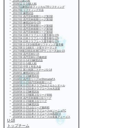
・
2016/11新人戦
・
2016/12 U-14新人戦
・
2017/01練習試合フィジカルTRリフティング
・
2017/02 リフティング大会
・
2017/02 練習試合
・
2017/02 高円宮杯前期リーグ第2節
・
2017/02 高円宮杯前期リーグ第3節
・
2017/03 練習試合(U-15)
・
2017/03 高円宮杯前期リーグ第4節
・
2017/03 高円宮杯前期リーグ第5節
・
2017/03 高円宮杯前期リーグ第6節
・
2017/04 日本クラブユース選手権(U-15)
・
2017/04 日本クラブユース選手権(U-15)
・
2017/04 日本クラブユース選手権(U-15)
・
2017/08 U-13/14前島杯リフティング選手権
・
2017/08 U-14掛川・小笠サマーマッチ
・
2017/08第22回浜名湖CUPサッカー大会U-15
・
2017/09 高円宮杯U-15
・
2017/09 高円宮杯U-15最終節
・
2017/10 U-14/13練習試合
・
2017/10 U-14新人戦
・
2017/10 中学１年生大会
・
2017/11 新人戦第二ステージU-14
・
2018/01 練習試合U-15
・
2018/02 U-15練習試合
・
2018/02 高円宮リーグvsShimadaFA
・
2018/03 U-15高円宮杯前期リーグ
・
2018/04 U-15日本クラブvsエクセルシオール
・
2018/04 U-15日本クラブユースvs大須賀
・
2018/04 U-15練習試合
・
2018/06 U-15後期上位リーグ初戦
・
2018/06 高円宮杯後期上位リーグ
・
2018/08 U-15後期上位リーグ
・
2018/08 U-15練習試合
・
2018/09 U-15上位リーグ最終戦
・
2019/04 U-15日本クラブユースvsソーニョFC
・
2019/04 U-15日本クラブユースvs島田FA
・
2019/04 U-15日本クラブユースvs長泉アミーゴス
U-18
トップチーム