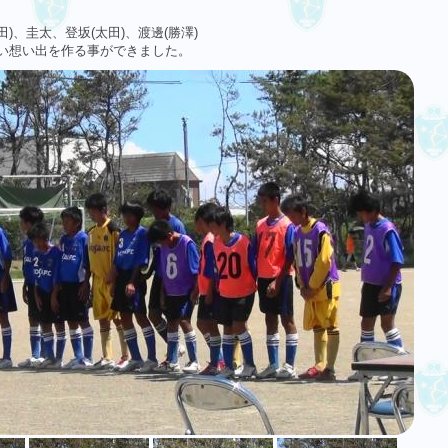
太田)、圭太、登坂(太田)、渡邊(勝澤)
い想い出を作る事ができました。