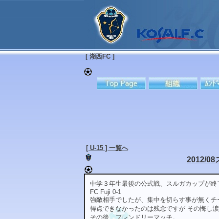
[ 湖西FC ]
[ U-15 ] 一覧へ
2012
中学３年生最後の公式戦、スルガカップが終
FC Fuji 0-1
強敵相手でしたが、集中を切らす事が無くチ
得点できなかったのは残念ですが その悔し
その後、フレンドリーマッチ。