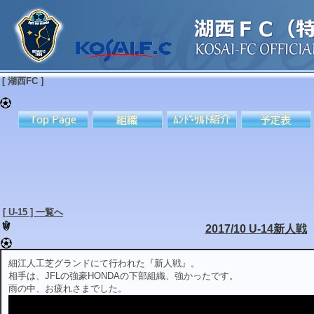
[ 湖西FC ]
[ U-15 ] 一覧へ
2017/10 U-14新人戦
細江人工芝グランドにて行われた『新人戦』。
相手は、JFLの強豪HONDAの下部組織、強かったです。
雨の中、お疲れさまでした。