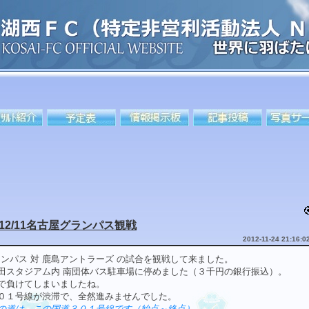
012/11名古屋グランパス観戦
2012-11-24 21:16:0
ランパス 対 鹿島アントラーズ の試合を観戦して来ました。
田スタジアム内 南団体バス駐車場に停めました（３千円の銀行振込）。
で負けてしまいましたね。
３０１号線が渋滞で、全然進みませんでした。
の道は、この国道３０１号線です（始点～終点）。