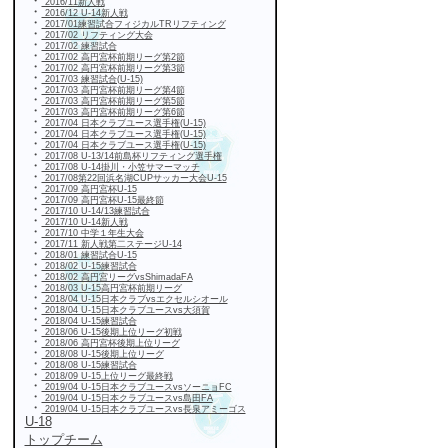
・
2016/11新人戦
・
2016/12 U-14新人戦
・
2017/01練習試合フィジカルTRリフティング
・
2017/02 リフティング大会
・
2017/02 練習試合
・
2017/02 高円宮杯前期リーグ第2節
・
2017/02 高円宮杯前期リーグ第3節
・
2017/03 練習試合(U-15)
・
2017/03 高円宮杯前期リーグ第4節
・
2017/03 高円宮杯前期リーグ第5節
・
2017/03 高円宮杯前期リーグ第6節
・
2017/04 日本クラブユース選手権(U-15)
・
2017/04 日本クラブユース選手権(U-15)
・
2017/04 日本クラブユース選手権(U-15)
・
2017/08 U-13/14前島杯リフティング選手権
・
2017/08 U-14掛川・小笠サマーマッチ
・
2017/08第22回浜名湖CUPサッカー大会U-15
・
2017/09 高円宮杯U-15
・
2017/09 高円宮杯U-15最終節
・
2017/10 U-14/13練習試合
・
2017/10 U-14新人戦
・
2017/10 中学１年生大会
・
2017/11 新人戦第二ステージU-14
・
2018/01 練習試合U-15
・
2018/02 U-15練習試合
・
2018/02 高円宮リーグvsShimadaFA
・
2018/03 U-15高円宮杯前期リーグ
・
2018/04 U-15日本クラブvsエクセルシオール
・
2018/04 U-15日本クラブユースvs大須賀
・
2018/04 U-15練習試合
・
2018/06 U-15後期上位リーグ初戦
・
2018/06 高円宮杯後期上位リーグ
・
2018/08 U-15後期上位リーグ
・
2018/08 U-15練習試合
・
2018/09 U-15上位リーグ最終戦
・
2019/04 U-15日本クラブユースvsソーニョFC
・
2019/04 U-15日本クラブユースvs島田FA
・
2019/04 U-15日本クラブユースvs長泉アミーゴス
U-18
トップチーム