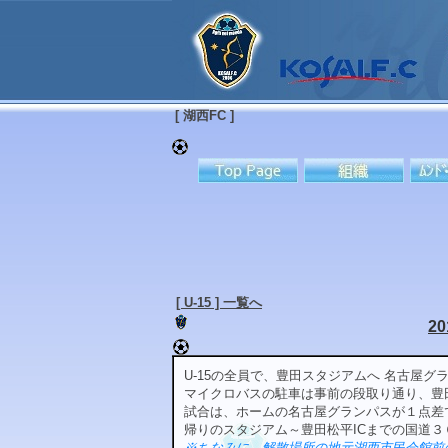
[ 湖西FC ]
[ U-15 ] 一覧へ
2
U-15の全員で、豊田スタジアムへ 名古屋グ
マイクロバスの駐車は事前の段取り通り、豊
試合は、ホームの名古屋グランパスが１点差
帰りのスタジアム～豊田松平ICまでの国道
※ちなみに、解散場所の地元湖西市民会館前