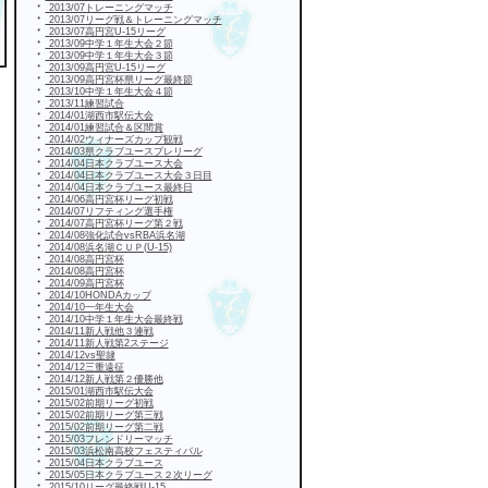
・
2013/07トレーニングマッチ
・
2013/07リーグ戦＆トレーニングマッチ
・
2013/07高円宮U-15リーグ
・
2013/09中学１年生大会２節
・
2013/09中学１年生大会３節
・
2013/09高円宮U-15リーグ
・
2013/09高円宮杯県リーグ最終節
・
2013/10中学１年生大会４節
・
2013/11練習試合
・
2014/01湖西市駅伝大会
・
2014/01練習試合＆区間賞
・
2014/02ウィナーズカップ観戦
・
2014/03県クラブユースプレリーグ
・
2014/04日本クラブユース大会
・
2014/04日本クラブユース大会３日目
・
2014/04日本クラブユース最終日
・
2014/06高円宮杯リーグ初戦
・
2014/07リフティング選手権
・
2014/07高円宮杯リーグ第２戦
・
2014/08強化試合vsRBA浜名湖
・
2014/08浜名湖ＣＵＰ(U-15)
・
2014/08高円宮杯
・
2014/08高円宮杯
・
2014/09高円宮杯
・
2014/10HONDAカップ
・
2014/10一年生大会
・
2014/10中学１年生大会最終戦
・
2014/11新人戦他３連戦
・
2014/11新人戦第2ステージ
・
2014/12vs聖隷
・
2014/12三重遠征
・
2014/12新人戦第２優勝他
・
2015/01湖西市駅伝大会
・
2015/02前期リーグ初戦
・
2015/02前期リーグ第三戦
・
2015/02前期リーグ第二戦
・
2015/03フレンドリーマッチ
・
2015/03浜松南高校フェスティバル
・
2015/04日本クラブユース
・
2015/05日本クラブユース２次リーグ
・
2015/10リーグ最終戦U-15