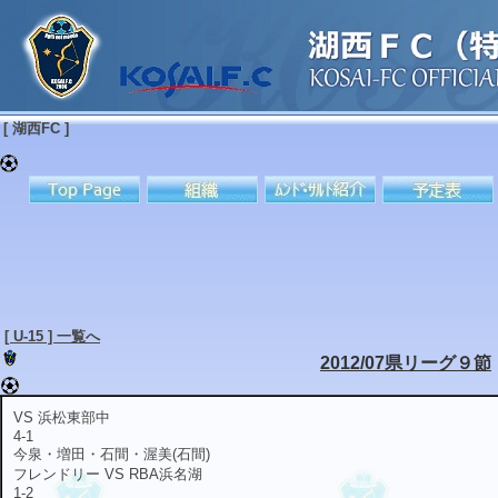
[ 湖西FC ]
[ U-15 ] 一覧へ
2012/07県リーグ９節
VS 浜松東部中
4-1
今泉・増田・石間・渥美(石間)
フレンドリー VS RBA浜名湖
1-2