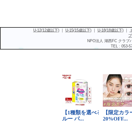
U-12(12歳以下)
｜
U-15(15歳以下)
｜
U-18(18歳以下)
｜
プ
NPO法人 湖西FC クラブハ
TEL : 053-5