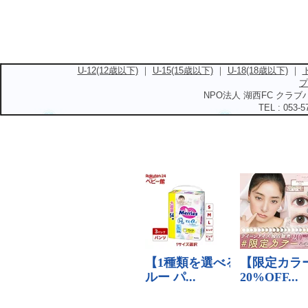
U-12(12歳以下)
｜
U-15(15歳以下)
｜
U-18(18歳以下)
｜
プ
NPO法人 湖西FC クラブハ
TEL : 053-5