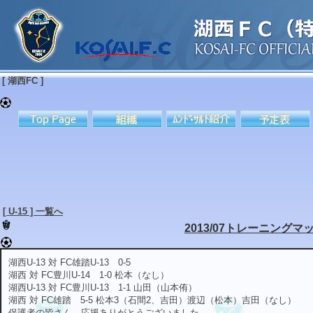
[ 湖西FC ]
[ U-15 ] 一覧へ
2013/07トレーニングマ
湖西U-13 対 FC雄踏U-13 0-5
湖西 対 FC豊川U-14 1-0 松本（なし）
湖西U-13 対 FC豊川U-13 1-1 山田（山本侑）
湖西 対 FC雄踏 5-5 松本3（石間2、吉田）渡辺（松本）吉田（なし）
保護者の皆さん、応援ありがとうございました。