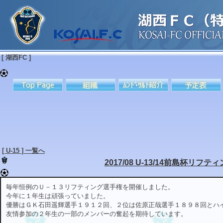
[ 湖西FC ]
[ U-15 ] 一覧へ
2017/08 U-13/14前島杯リフ
毎年恒例のＵ－１３リフティング選手権を開催しました。
今年に１年生は頑張っていました。
優勝はＧＫ石田遥輝選手１９１２回、２位は佐原正哉選手１８９８回とハ
友情参加の２年生の一部のメンバーの奮起を期待しています。