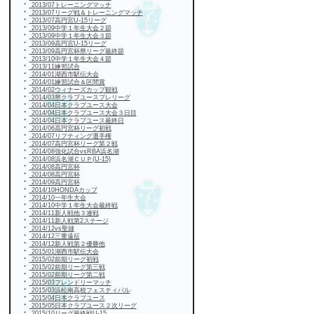
・
2013/07トレーニングマッチ
・
2013/07リーグ戦＆トレーニングマッチ
・
2013/07高円宮U-15リーグ
・
2013/09中学１年生大会２節
・
2013/09中学１年生大会３節
・
2013/09高円宮U-15リーグ
・
2013/09高円宮杯県リーグ最終節
・
2013/10中学１年生大会４節
・
2013/11練習試合
・
2014/01湖西市駅伝大会
・
2014/01練習試合＆区間賞
・
2014/02ウィナーズカップ観戦
・
2014/03県クラブユースプレリーグ
・
2014/04日本クラブユース大会
・
2014/04日本クラブユース大会３日目
・
2014/04日本クラブユース最終日
・
2014/06高円宮杯リーグ初戦
・
2014/07リフティング選手権
・
2014/07高円宮杯リーグ第２戦
・
2014/08強化試合vsRBA浜名湖
・
2014/08浜名湖ＣＵＰ(U-15)
・
2014/08高円宮杯
・
2014/08高円宮杯
・
2014/09高円宮杯
・
2014/10HONDAカップ
・
2014/10一年生大会
・
2014/10中学１年生大会最終戦
・
2014/11新人戦他３連戦
・
2014/11新人戦第2ステージ
・
2014/12vs聖隷
・
2014/12三重遠征
・
2014/12新人戦第２優勝他
・
2015/01湖西市駅伝大会
・
2015/02前期リーグ初戦
・
2015/02前期リーグ第三戦
・
2015/02前期リーグ第二戦
・
2015/03フレンドリーマッチ
・
2015/03浜松南高校フェスティバル
・
2015/04日本クラブユース
・
2015/05日本クラブユース２次リーグ
・
2015/10リーグ最終戦U-15