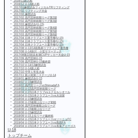
・
2016/11新人戦
・
2016/12 U-14新人戦
・
2017/01練習試合フィジカルTRリフティング
・
2017/02 リフティング大会
・
2017/02 練習試合
・
2017/02 高円宮杯前期リーグ第2節
・
2017/02 高円宮杯前期リーグ第3節
・
2017/03 練習試合(U-15)
・
2017/03 高円宮杯前期リーグ第4節
・
2017/03 高円宮杯前期リーグ第5節
・
2017/03 高円宮杯前期リーグ第6節
・
2017/04 日本クラブユース選手権(U-15)
・
2017/04 日本クラブユース選手権(U-15)
・
2017/04 日本クラブユース選手権(U-15)
・
2017/08 U-13/14前島杯リフティング選手権
・
2017/08 U-14掛川・小笠サマーマッチ
・
2017/08第22回浜名湖CUPサッカー大会U-15
・
2017/09 高円宮杯U-15
・
2017/09 高円宮杯U-15最終節
・
2017/10 U-14/13練習試合
・
2017/10 U-14新人戦
・
2017/10 中学１年生大会
・
2017/11 新人戦第二ステージU-14
・
2018/01 練習試合U-15
・
2018/02 U-15練習試合
・
2018/02 高円宮リーグvsShimadaFA
・
2018/03 U-15高円宮杯前期リーグ
・
2018/04 U-15日本クラブvsエクセルシオール
・
2018/04 U-15日本クラブユースvs大須賀
・
2018/04 U-15練習試合
・
2018/06 U-15後期上位リーグ初戦
・
2018/06 高円宮杯後期上位リーグ
・
2018/08 U-15後期上位リーグ
・
2018/08 U-15練習試合
・
2018/09 U-15上位リーグ最終戦
・
2019/04 U-15日本クラブユースvsソーニョFC
・
2019/04 U-15日本クラブユースvs島田FA
・
2019/04 U-15日本クラブユースvs長泉アミーゴス
U-18
トップチーム