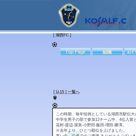
[ 湖西FC ]
[ U-15 ] 一覧へ
この時期、毎年恒例としている湖西市駅伝大
中学生男子の部で参加12チーム中、4位入賞
花村-渡辺-渥美-小野田-飯田-増田-勝澤。
※去年より、ひとつ順位を上げました。
寒い中、沿道でのご声援 ありがとうござい