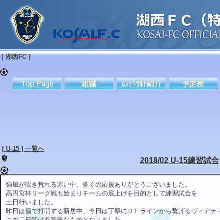
[ 湖西FC ]
[ U-15 ] 一覧へ
2018/02 U-15練習試合
強風が吹き荒れる寒い中、多くの応援ありがとうございました。
高円宮杯リーグ戦も始まりチームの底上げを目的として練習試合を
土日行いました。
昨日は個で打開する新居中、今日は丁寧にＤＦラインから繋げるヴィアテ
この二日間は有意義なものとなりました。