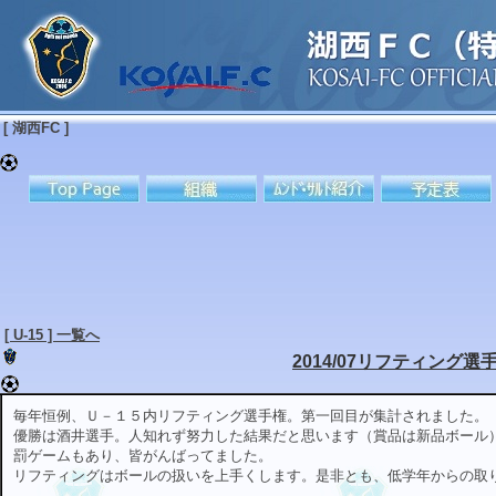
[ 湖西FC ]
[ U-15 ] 一覧へ
2014/07リフティング選
毎年恒例、Ｕ－１５内リフティング選手権。第一回目が集計されました。
優勝は酒井選手。人知れず努力した結果だと思います（賞品は新品ボール
罰ゲームもあり、皆がんばってました。
リフティングはボールの扱いを上手くします。是非とも、低学年からの取