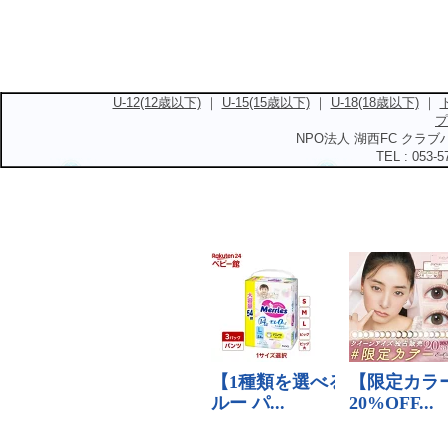
U-12(12歳以下)
｜
U-15(15歳以下)
｜
U-18(18歳以下)
｜
プ
NPO法人 湖西FC クラブハ
TEL : 053-5