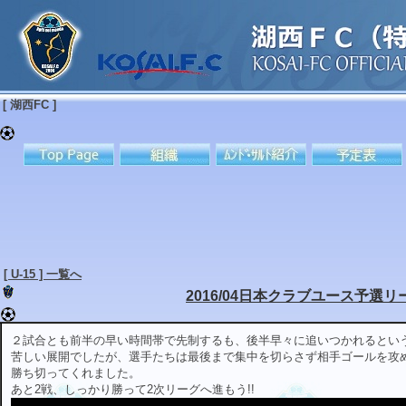
[ 湖西FC ]
[ U-15 ] 一覧へ
2016/04日本クラブユース予選リ
２試合とも前半の早い時間帯で先制するも、後半早々に追いつかれるとい
苦しい展開でしたが、選手たちは最後まで集中を切らさず相手ゴールを攻
勝ち切ってくれました。
あと2戦、しっかり勝って2次リーグへ進もう!!