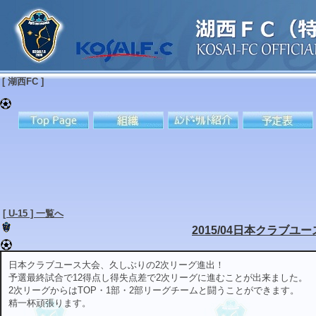
[ 湖西FC ]
[ U-15 ] 一覧へ
2015/04日本クラブユー
日本クラブユース大会、久しぶりの2次リーグ進出！
予選最終試合で12得点し得失点差で2次リーグに進むことが出来ました。
2次リーグからはTOP・1部・2部リーグチームと闘うことができます。
精一杯頑張ります。