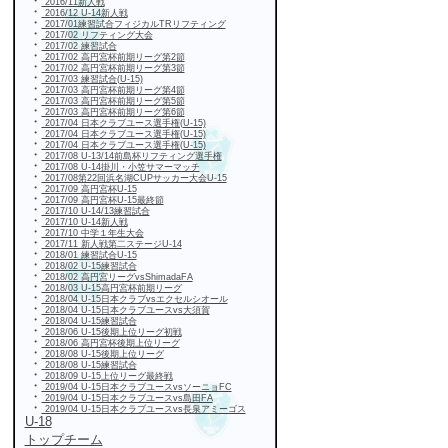
・
2016/11新人戦
・
2016/12 U-14新人戦
・
2017/01練習試合フィジカルTRリフティング
・
2017/02 リフティング大会
・
2017/02 練習試合
・
2017/02 高円宮杯前期リーグ第2節
・
2017/02 高円宮杯前期リーグ第3節
・
2017/03 練習試合(U-15)
・
2017/03 高円宮杯前期リーグ第4節
・
2017/03 高円宮杯前期リーグ第5節
・
2017/03 高円宮杯前期リーグ第6節
・
2017/04 日本クラブユース選手権(U-15)
・
2017/04 日本クラブユース選手権(U-15)
・
2017/04 日本クラブユース選手権(U-15)
・
2017/08 U-13/14前島杯リフティング選手権
・
2017/08 U-14掛川・小笠サマーマッチ
・
2017/08第22回浜名湖CUPサッカー大会U-15
・
2017/09 高円宮杯U-15
・
2017/09 高円宮杯U-15最終節
・
2017/10 U-14/13練習試合
・
2017/10 U-14新人戦
・
2017/10 中学１年生大会
・
2017/11 新人戦第二ステージU-14
・
2018/01 練習試合U-15
・
2018/02 U-15練習試合
・
2018/02 高円宮リーグvsShimadaFA
・
2018/03 U-15高円宮杯前期リーグ
・
2018/04 U-15日本クラブvsエクセルシオール
・
2018/04 U-15日本クラブユースvs大須賀
・
2018/04 U-15練習試合
・
2018/06 U-15後期上位リーグ初戦
・
2018/06 高円宮杯後期上位リーグ
・
2018/08 U-15後期上位リーグ
・
2018/08 U-15練習試合
・
2018/09 U-15上位リーグ最終戦
・
2019/04 U-15日本クラブユースvsソーニョFC
・
2019/04 U-15日本クラブユースvs島田FA
・
2019/04 U-15日本クラブユースvs長泉アミーゴス
U-18
トップチーム