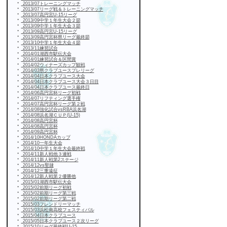
・
2013/07トレーニングマッチ
・
2013/07リーグ戦＆トレーニングマッチ
・
2013/07高円宮U-15リーグ
・
2013/09中学１年生大会２節
・
2013/09中学１年生大会３節
・
2013/09高円宮U-15リーグ
・
2013/09高円宮杯県リーグ最終節
・
2013/10中学１年生大会４節
・
2013/11練習試合
・
2014/01湖西市駅伝大会
・
2014/01練習試合＆区間賞
・
2014/02ウィナーズカップ観戦
・
2014/03県クラブユースプレリーグ
・
2014/04日本クラブユース大会
・
2014/04日本クラブユース大会３日目
・
2014/04日本クラブユース最終日
・
2014/06高円宮杯リーグ初戦
・
2014/07リフティング選手権
・
2014/07高円宮杯リーグ第２戦
・
2014/08強化試合vsRBA浜名湖
・
2014/08浜名湖ＣＵＰ(U-15)
・
2014/08高円宮杯
・
2014/08高円宮杯
・
2014/09高円宮杯
・
2014/10HONDAカップ
・
2014/10一年生大会
・
2014/10中学１年生大会最終戦
・
2014/11新人戦他３連戦
・
2014/11新人戦第2ステージ
・
2014/12vs聖隷
・
2014/12三重遠征
・
2014/12新人戦第２優勝他
・
2015/01湖西市駅伝大会
・
2015/02前期リーグ初戦
・
2015/02前期リーグ第三戦
・
2015/02前期リーグ第二戦
・
2015/03フレンドリーマッチ
・
2015/03浜松南高校フェスティバル
・
2015/04日本クラブユース
・
2015/05日本クラブユース２次リーグ
・
2015/10リーグ最終戦U-15