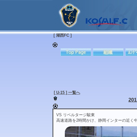
[ 湖西FC ]
[ U-15 ] 一覧へ
20
VS リベルタージ駿東
高速道路を2時間かけ、静岡インターの近く