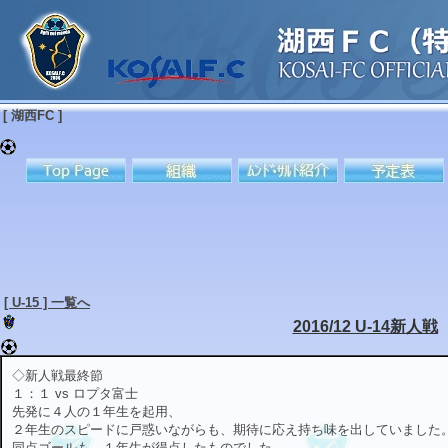
[ 湖西FC ]
[ U-15 ] 一覧へ
2016/12 U-14新人戦
◇新人戦最終節
１：１ vs ロプタ富士
先発に４人の１年生を起用、
２年生のスピードに戸惑いながらも、期待に応え持ち味を出していました
同点ゴールも、１年生が得点したものでした。