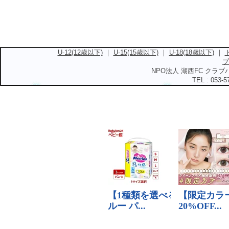
U-12(12歳以下)
｜
U-15(15歳以下)
｜
U-18(18歳以下)
｜
プ
NPO法人 湖西FC クラブハ
TEL : 053-5