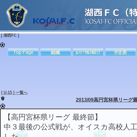
[ 湖西FC ]
[ U-15 ] 一覧へ
2013/09高円宮杯県リーグ
【高円宮杯県リーグ 最終節】
中３最後の公式戦が、オイスカ高校人
した。