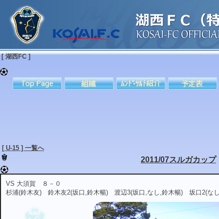
[ 湖西FC ]
[ U-15 ] 一覧へ
2011/07スルガカップ
VS 大須賀 ８－０
杉浦(鈴木友) 鈴木友2(坂口,鈴木暢) 渡辺3(坂口,なし,鈴木暢) 坂口2(なし