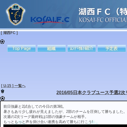
[ 湖西FC ]
[ U-15 ] 一覧へ
2016/05日本クラブユース予選2
前日強豪と2試合しての今日の第3戦。
暑さもあり少し疲れが見えましたが、2部のチームを圧倒して勝ちました。
次週の2次リーグ最終戦は1部の強豪チームが相手。
もっともっと声を掛け合い連携を高めて勝ちに行こう!