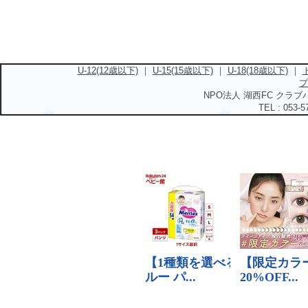
U-12(12歳以下)
｜
U-15(15歳以下)
｜
U-18(18歳以下)
｜
プ
NPO法人 湖西FC クラブハ
TEL : 053-5