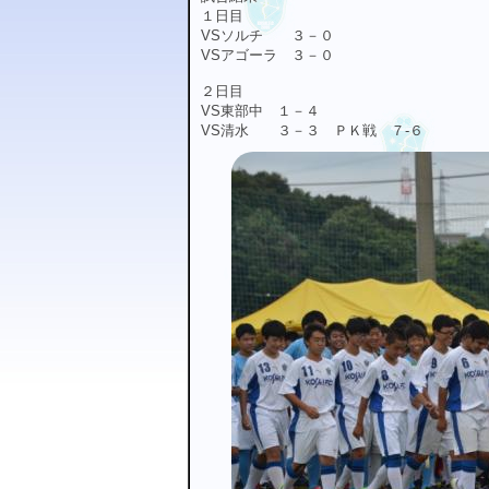
１日目
VSソルチ ３－０
VSアゴーラ ３－０
２日目
VS東部中 １－４
VS清水 ３－３ ＰＫ戦 ７-６