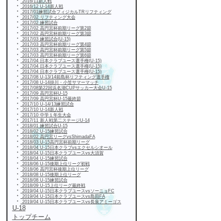
・
2016/11新人戦
・
2016/12 U-14新人戦
・
2017/01練習試合フィジカルTRリフティング
・
2017/02 リフティング大会
・
2017/02 練習試合
・
2017/02 高円宮杯前期リーグ第2節
・
2017/02 高円宮杯前期リーグ第3節
・
2017/03 練習試合(U-15)
・
2017/03 高円宮杯前期リーグ第4節
・
2017/03 高円宮杯前期リーグ第5節
・
2017/03 高円宮杯前期リーグ第6節
・
2017/04 日本クラブユース選手権(U-15)
・
2017/04 日本クラブユース選手権(U-15)
・
2017/04 日本クラブユース選手権(U-15)
・
2017/08 U-13/14前島杯リフティング選手権
・
2017/08 U-14掛川・小笠サマーマッチ
・
2017/08第22回浜名湖CUPサッカー大会U-15
・
2017/09 高円宮杯U-15
・
2017/09 高円宮杯U-15最終節
・
2017/10 U-14/13練習試合
・
2017/10 U-14新人戦
・
2017/10 中学１年生大会
・
2017/11 新人戦第二ステージU-14
・
2018/01 練習試合U-15
・
2018/02 U-15練習試合
・
2018/02 高円宮リーグvsShimadaFA
・
2018/03 U-15高円宮杯前期リーグ
・
2018/04 U-15日本クラブvsエクセルシオール
・
2018/04 U-15日本クラブユースvs大須賀
・
2018/04 U-15練習試合
・
2018/06 U-15後期上位リーグ初戦
・
2018/06 高円宮杯後期上位リーグ
・
2018/08 U-15後期上位リーグ
・
2018/08 U-15練習試合
・
2018/09 U-15上位リーグ最終戦
・
2019/04 U-15日本クラブユースvsソーニョFC
・
2019/04 U-15日本クラブユースvs島田FA
・
2019/04 U-15日本クラブユースvs長泉アミーゴス
U-18
トップチーム