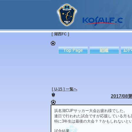
[ 湖西FC ]
[ U-15 ] 一覧へ
2017/0
浜名湖CUPサッカー大会お疲れ様でした。
連日で行われた試合ですが応援している方も
特に3年生は最後の大会？？かもしれないと
試合結果